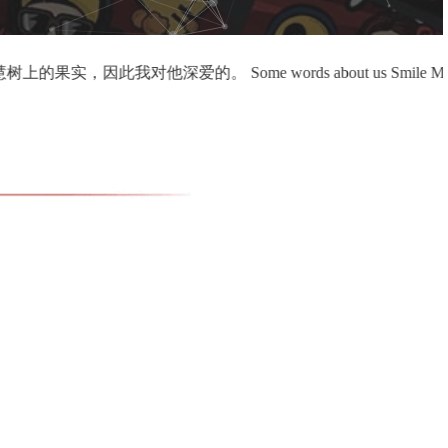
nning, a series of cartoon images were pro