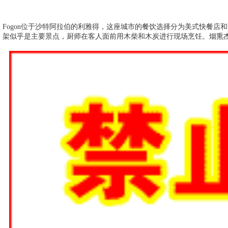
Fogon位于沙特阿拉伯的利雅得，这座城市的餐饮选择分为美式快餐店
架似乎是主要景点，厨师在客人面前用木柴和木炭进行现场烹饪。烟熏