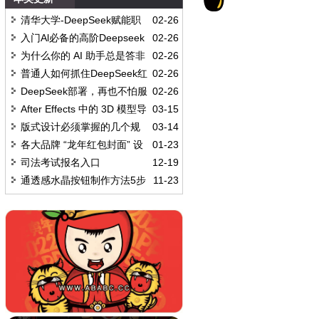
清华大学-DeepSeek赋能职
02-26
场
入门Al必备的高阶Deepseek
02-26
提示词
为什么你的 AI 助手总是答非
02-26
所问?
普通人如何抓住DeepSeek红
02-26
萌生了这个创作的想法。果子有爱憎分明，光鲜炽热的内心和个性。所以配色：非黑即白，黄红交
利
DeepSeek部署，再也不怕服
02-26
务器崩了!
After Effects 中的 3D 模型导
03-15
入
版式设计必须掌握的几个规
03-14
律
各大品牌 “龙年红包封面” 设
01-23
计
司法考试报名入口
12-19
通透感水晶按钮制作方法5步
11-23
曲