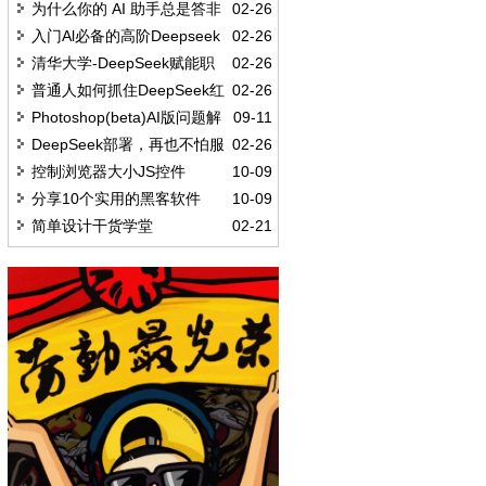
二维码下载
为什么你的 AI 助手总是答非
02-26
所问?
入门Al必备的高阶Deepseek
02-26
提示词
清华大学-DeepSeek赋能职
02-26
场
普通人如何抓住DeepSeek红
02-26
利
Photoshop(beta)AI版问题解
09-11
决汇总
DeepSeek部署，再也不怕服
02-26
务器崩了!
控制浏览器大小JS控件
10-09
分享10个实用的黑客软件
10-09
简单设计干货学堂
02-21