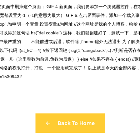
可以直接在页面中删掉这个页面； GIF 4.新页面，我们要添加一个浏览器控
高和宽都设置为-1（-1的意思为最大） GIF 6.点击界面事件，添加一个载
t-fact.top" //s申明一个变量,设置变量a为网址 //这个网址是我的个人博客，哈哈 us
加这句话 hs("del cookie") 这样，我们就创建好了，测试一下，是
中最严重的—— 不能前进或后退，软件除了home键外无法退出 为了解
st_kC==4) //按下返回键 { ug(1,"cangoback",c) //判断是否存在
1) //网页后退一步（这里整数为前进,负数为后退） } else //如果不存在 { ends
网络的权限打开，打包！一个应用就完成了！ 以上就是今天的全部内容
id=15309432