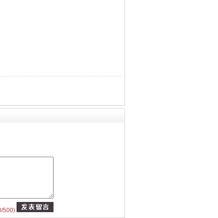
0
/500)