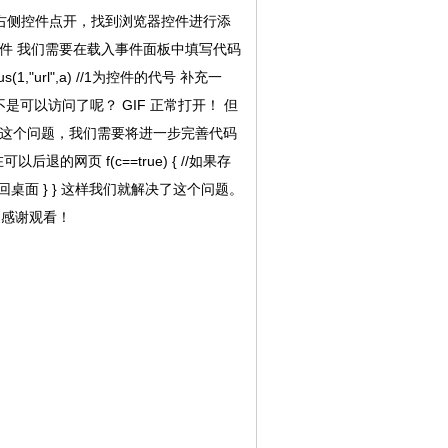
件，在右侧控件点开，找到浏览器控件进行添
入事件 我们需要在载入事件面板中填写代码
(1,"url",a) //1为控件的代号 补充一
不是可以访问了呢？ GIF 正常打开！ 但
决这个问题，我们需要将进一步完善代码
可以后退的网页 f(c==true) { //如果存
() //退回桌面 } } 这样我们就解决了这个问题。
，感谢观看！