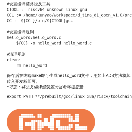
#设置编译链路径及工具

CTOOL := riscv64-unknown-linux-gnu-

CCL := /home/kunyao/workspace/d_tina_d1_open_v1.0/pre
CC := ${CCL}/bin/${CTOOL}gcc

#设置编译规则

hello_word:hello_word.c

    ${CC} -o hello_word hello_word.c

#清理规则

clean:

    rm hello_word 
保存后在终端
即可生成
文件，用如上ADB方法将其
make
hello_word
传入开发板即可。
*
可选：将交叉编译链设置为当前环境变量
export PATH=**/prebuilt/gcc/linux-x86/riscv/toolchain