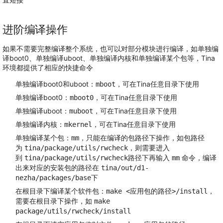
进阶编译操作
如果不需要完整编译整个系统，也可以对部分模块进行编译，如单独编
译boot0、单独编译uboot、单独编译内核和单独编译某个包等，Tina
环境都提供了相应的快捷命令
单独编译boot0和uboot：
，可在Tina任意目录下使用
mboot
单独编译boot0：
，可在Tina任意目录下使用
mboot0
单独编译uboot：
，可在Tina任意目录下使用
muboot
单独编译内核：
，可在Tina任意目录下使用
mkernel
单独编译某个包：
，只能在编译的包路径下操作，如包路径
mm
为
，则需要进入
tina/package/utils/rwcheck
到
路径下再输入
命令，编译
tina/package/utils/rwcheck
mm
出来对应的安装包的路径在
tina/out/d1-
下
nezha/packages/base
在根目录下编译某个软件包：
，
make <应用包的路径>/install
需要在根目录下操作，如
make
package/utils/rwcheck/install