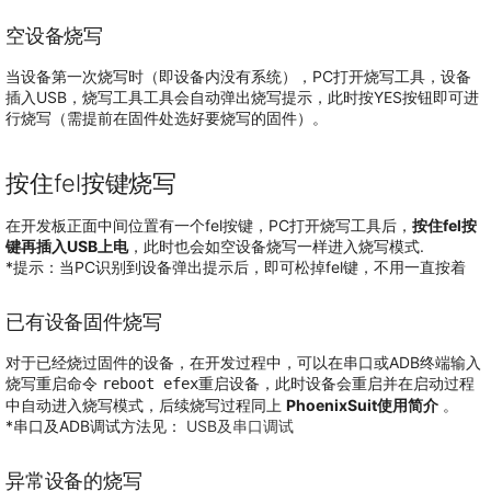
空设备烧写
当设备第一次烧写时（即设备内没有系统），PC打开烧写工具，设备
插入USB，烧写工具工具会自动弹出烧写提示，此时按YES按钮即可进
行烧写（需提前在固件处选好要烧写的固件）。
按住fel按键烧写
在开发板正面中间位置有一个fel按键，PC打开烧写工具后，
按住fel按
键再插入USB上电
，此时也会如空设备烧写一样进入烧写模式.
*提示：当PC识别到设备弹出提示后，即可松掉fel键，不用一直按着
已有设备固件烧写
对于已经烧过固件的设备，在开发过程中，可以在串口或ADB终端输入
烧写重启命令
重启设备，此时设备会重启并在启动过程
reboot efex
中自动进入烧写模式，后续烧写过程同上
PhoenixSuit使用简介
。
*串口及ADB调试方法见：
USB及串口调试
异常设备的烧写